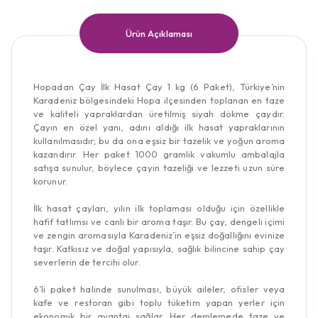
Ürün Açıklaması
Hopadan Çay İlk Hasat Çay 1 kg (6 Paket), Türkiye’nin
Karadeniz bölgesindeki Hopa ilçesinden toplanan en taze
ve kaliteli yapraklardan üretilmiş siyah dökme çaydır.
Çayın en özel yanı, adını aldığı ilk hasat yapraklarının
kullanılmasıdır; bu da ona eşsiz bir tazelik ve yoğun aroma
kazandırır. Her paket 1000 gramlık vakumlu ambalajla
satışa sunulur, böylece çayın tazeliği ve lezzeti uzun süre
korunur.
İlk hasat çayları, yılın ilk toplaması olduğu için özellikle
hafif tatlımsı ve canlı bir aroma taşır. Bu çay, dengeli içimi
ve zengin aromasıyla Karadeniz’in eşsiz doğallığını evinize
taşır. Katkısız ve doğal yapısıyla, sağlık bilincine sahip çay
severlerin de tercihi olur.
6’li paket halinde sunulması, büyük aileler, ofisler veya
kafe ve restoran gibi toplu tüketim yapan yerler için
ekonomik bir avantaj sağlar. Her demlemede taze ve