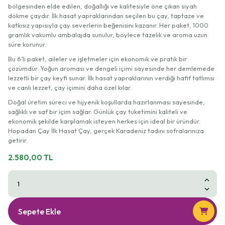
bölgesinden elde edilen, doğallığı ve kalitesiyle öne çıkan siyah
dökme çaydır. İlk hasat yapraklarından seçilen bu çay, taptaze ve
katkısız yapısıyla çay severlerin beğenisini kazanır. Her paket, 1000
gramlık vakumlu ambalajda sunulur, böylece tazelik ve aroma uzun
süre korunur.
Bu 6’li paket, aileler ve işletmeler için ekonomik ve pratik bir
çözümdür. Yoğun aroması ve dengeli içimi sayesinde her demlemede
lezzetli bir çay keyfi sunar. İlk hasat yapraklarının verdiği hafif tatlımsı
ve canlı lezzet, çay içimini daha özel kılar.
Doğal üretim süreci ve hijyenik koşullarda hazırlanması sayesinde,
sağlıklı ve saf bir içim sağlar. Günlük çay tüketimini kaliteli ve
ekonomik şekilde karşılamak isteyen herkes için ideal bir üründür.
Hopadan Çay İlk Hasat Çay, gerçek Karadeniz tadını sofralarınıza
getirir.
2.580,00 TL
Sepete Ekle