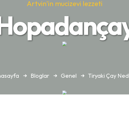
Artvin'in mucizevi lezzeti
Hopadança
nasayfa
Bloglar
Genel
Tiryaki Çay Ned