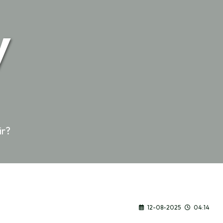
y
ir?
12-08-2025
04:14