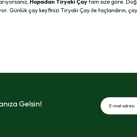
 arıyorsanız,
Hopadan Tiryaki Çay
tam size göre. Doğal
yor. Günlük çay keyfinizi Tiryaki Çay ile taçlandırın, çay
nıza Gelsin!