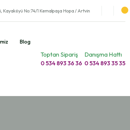
i, Kayaköyü No:74/1 Kemalpaşa Hopa / Artvin
imiz
Blog
Toptan Sipariş
Danışma Hattı
0 534 893 36 36
0 534 893 35 35