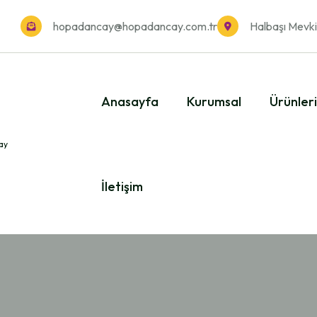
hopadancay@hopadancay.com.tr
Halbaşı Mevki
Anasayfa
Kurumsal
Ürünler
İletişim