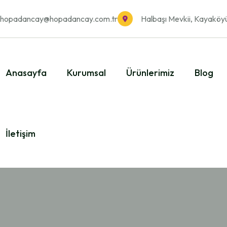
hopadancay@hopadancay.com.tr
Halbaşı Mevkii, Kayaköy
Anasayfa
Kurumsal
Ürünlerimiz
Blog
İletişim