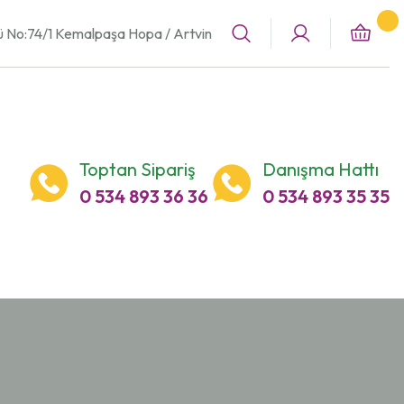
ü No:74/1 Kemalpaşa Hopa / Artvin
Toptan Sipariş
Danışma Hattı
0 534 893 36 36
0 534 893 35 35