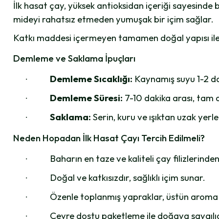
İlk hasat çay, yüksek antioksidan içeriği sayesinde ba
mideyi rahatsız etmeden yumuşak bir içim sağlar.
Katkı maddesi içermeyen tamamen doğal yapısı ile h
Demleme ve Saklama İpuçları
Demleme Sıcaklığı:
Kaynamış suyu 1-2 da
·
Demleme Süresi:
7-10 dakika arası, tam a
·
Saklama:
Serin, kuru ve ışıktan uzak yer
·
Neden Hopadan İlk Hasat Çayı Tercih Edilmeli?
Baharın en taze ve kaliteli çay filizlerinden 
·
Doğal ve katkısızdır, sağlıklı içim sunar.
·
Özenle toplanmış yapraklar, üstün aroma 
·
Çevre dostu paketleme ile doğaya saygılıd
·