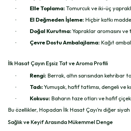
Elle Toplama:
Tomurcuk ve iki-üç yapraklı 
·
El Değmeden İşleme:
Hiçbir katkı maddes
·
Doğal Kurutma:
Yapraklar aromasını ve t
·
Çevre Dostu Ambalajlama:
Kağıt ambala
·
İlk Hasat Çayın Eşsiz Tat ve Aroma Profili
Rengi:
Berrak, altın sarısından kehribar t
·
Tadı:
Yumuşak, hafif tatlımsı, dengeli ve ka
·
Kokusu:
Baharın taze otları ve hafif çiçeks
·
Bu özellikler, Hopadan İlk Hasat Çayı’nı diğer siya
Sağlık ve Keyif Arasında Mükemmel Denge