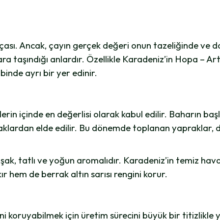
ası. Ancak, çayın gerçek değeri onun tazeliğinde ve doğ
lara taşındığı anlardır. Özellikle Karadeniz’in Hopa – A
inde ayrı bir yer edinir.
lerin içinde en değerlisi olarak kabul edilir. Baharın baş
klardan elde edilir. Bu dönemde toplanan yapraklar, din
ak, tatlı ve yoğun aromalıdır. Karadeniz’in temiz hava
r hem de berrak altın sarısı rengini korur.
 koruyabilmek için üretim sürecini büyük bir titizlikle 