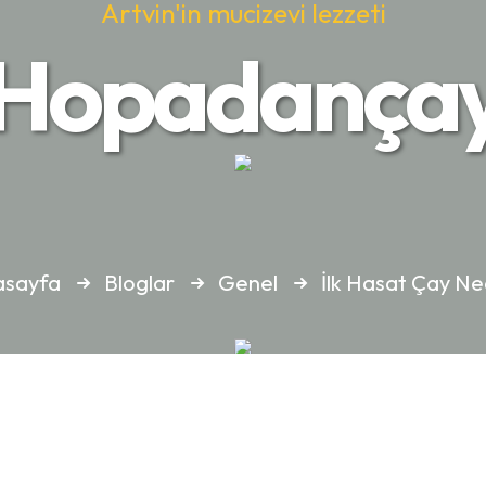
Artvin'in mucizevi lezzeti
Hopadança
asayfa
Bloglar
Genel
İlk Hasat Çay Ne