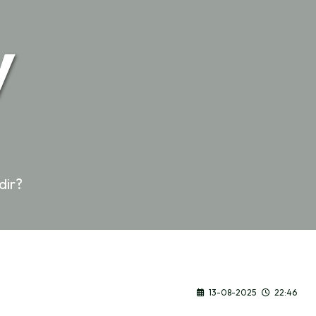
y
dir?
13-08-2025
22:46