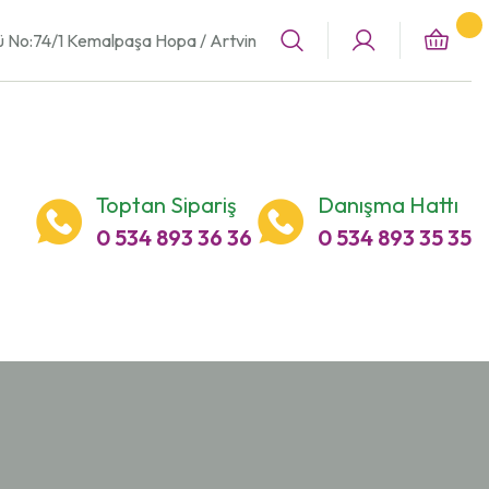
ü No:74/1 Kemalpaşa Hopa / Artvin
Toptan Sipariş
Danışma Hattı
0 534 893 36 36
0 534 893 35 35