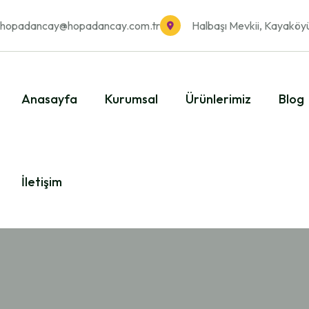
hopadancay@hopadancay.com.tr
Halbaşı Mevkii, Kayaköy
Anasayfa
Kurumsal
Ürünlerimiz
Blog
İletişim