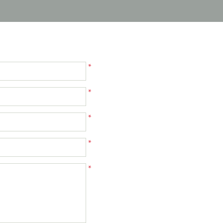
*
*
*
*
*